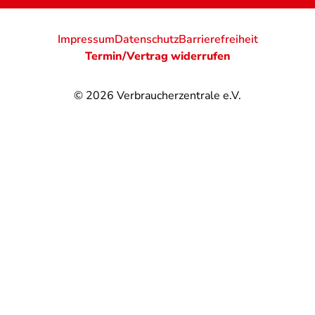
Impressum
Datenschutz
Barrierefreiheit
Termin/Vertrag widerrufen
© 2026
Verbraucherzentrale e.V.
@
@