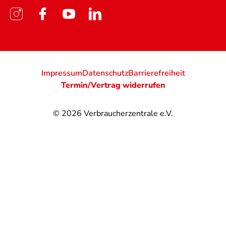
Impressum
Datenschutz
Barrierefreiheit
Termin/Vertrag widerrufen
© 2026
Verbraucherzentrale e.V.
@
@