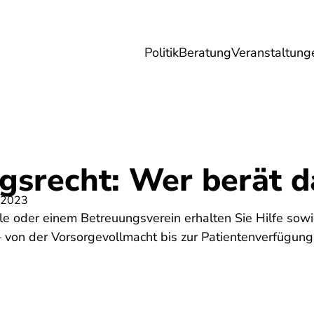
Politik
Beratung
Veranstaltung
herungen
Reise
Digitales
Energie & 
gsrecht: Wer berät d
 2023
lle oder einem Betreuungsverein erhalten Sie Hilfe sow
 von der Vorsorgevollmacht bis zur Patientenverfügung