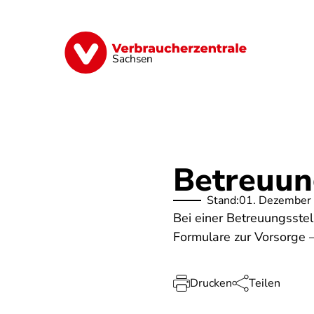
Direkt
zum
Inhalt
Vorsorge
Verträge
Geld & Versic
Sachsen
Betreuun
Stand:
01. Dezember
Bei einer Betreuungsste
Formulare zur Vorsorge –
Drucken
Teilen