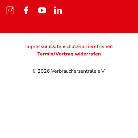
Impressum
Datenschutz
Barrierefreiheit
Termin/Vertrag widerrufen
© 2026
Verbraucherzentrale e.V.
@
@