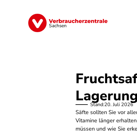
Direkt
zum
Inhalt
Vorsorge
Verträge
Geld & Versic
Sachsen
Fruchtsaf
Lagerun
Stand:
20. Juli 2026
Säfte sollten Sie vor al
Vitamine länger erhalte
müssen und wie Sie erken