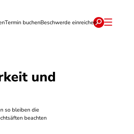
en
Termin buchen
Beschwerde einreichen
Wohnen
Lebensmittel & Ernährung
rkeit und
n so bleiben die
uchtsäften beachten