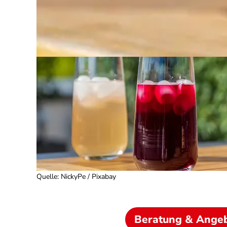
Quelle
:
NickyPe / Pixabay
Beratung & Ange