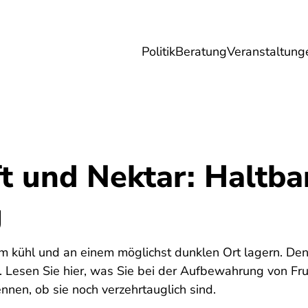
Politik
Beratung
Veranstaltung
herungen
Reise
Digitales
Energie & 
t und Nektar: Haltba
g
lem kühl und an einem möglichst dunklen Ort lagern. Den
n. Lesen Sie hier, was Sie bei der Aufbewahrung von Fr
nen, ob sie noch verzehrtauglich sind.