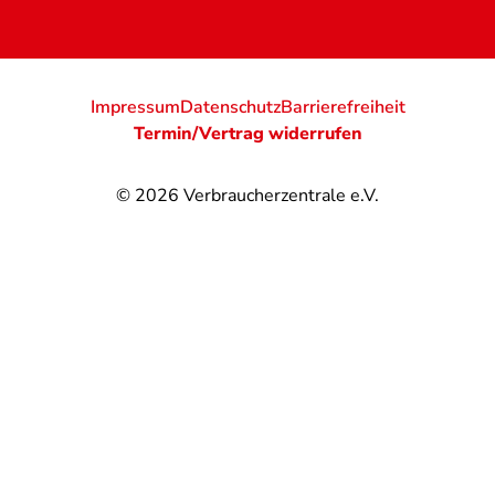
Impressum
Datenschutz
Barrierefreiheit
Termin/Vertrag widerrufen
© 2026
Verbraucherzentrale e.V.
@
@