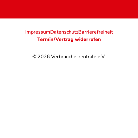
Impressum
Datenschutz
Barrierefreiheit
Termin/Vertrag widerrufen
© 2026
Verbraucherzentrale e.V.
@
@