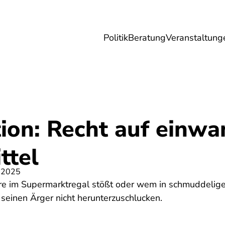
Politik
Beratung
Veranstaltung
herungen
Reise
Digitales
Energie & 
ion: Recht auf einwa
ttel
 2025
e im Supermarktregal stößt oder wem in schmuddelige
 seinen Ärger nicht herunterzuschlucken.