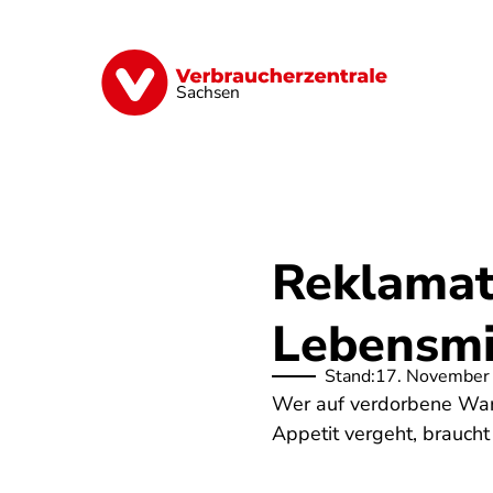
Direkt
zum
Inhalt
Vorsorge
Verträge
Geld & Versic
Sachsen
Reklamat
Lebensmi
Stand:
17. November
Wer auf verdorbene War
Appetit vergeht, braucht