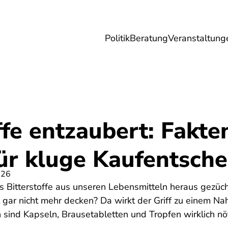
Politik
Beratung
Veranstaltung
herungen
Reise
Digitales
Energie & 
ffe entzaubert: Fakten
ür kluge Kaufentsch
026
ass Bitterstoffe aus unseren Lebensmitteln heraus gezü
t gar nicht mehr decken? Da wirkt der Griff zu einem N
sind Kapseln, Brausetabletten und Tropfen wirklich nö