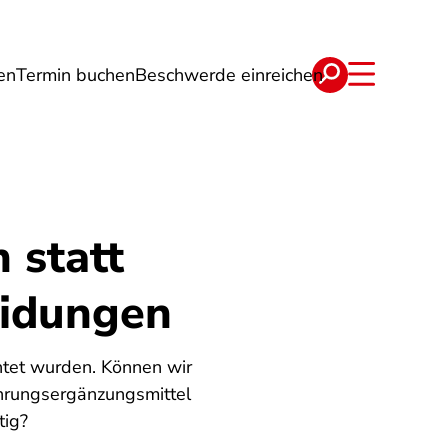
en
Termin buchen
Beschwerde einreichen
Wohnen
Lebensmittel & Ernährung
 statt
eidungen
chtet wurden. Können wir
ahrungsergänzungsmittel
tig?