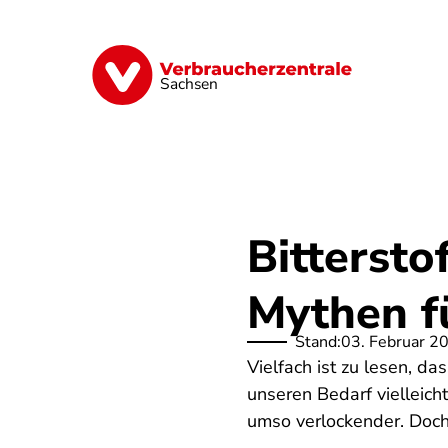
Direkt
zum
Inhalt
Vorsorge
Verträge
Geld & Versic
Sachsen
Bittersto
Mythen f
Stand:
03. Februar 2
Vielfach ist zu lesen, d
unseren Bedarf vielleich
umso verlockender. Doch 