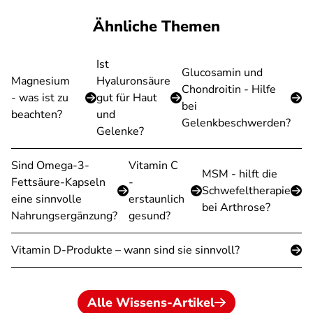
Ähnliche Themen
Ist
Glucosamin und
Magnesium
Hyaluronsäure
Chondroitin - Hilfe
- was ist zu
gut für Haut
bei
beachten?
und
Gelenkbeschwerden?
Gelenke?
Sind Omega-3-
Vitamin C
MSM - hilft die
Fettsäure-Kapseln
-
Schwefeltherapie
eine sinnvolle
erstaunlich
bei Arthrose?
Nahrungsergänzung?
gesund?
Vitamin D-Produkte – wann sind sie sinnvoll?
Alle Wissens-Artikel