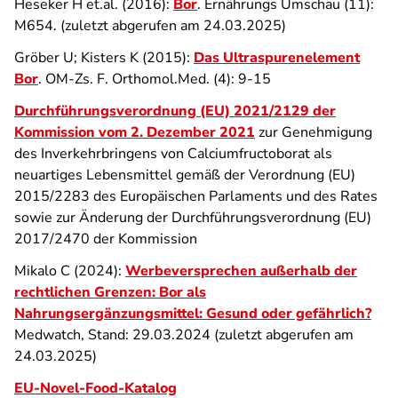
Heseker H et.al. (2016):
Bor
. Ernährungs Umschau (11):
M654. (zuletzt abgerufen am 24.03.2025)
Gröber U; Kisters K (2015):
Das Ultraspurenelement
Bor
. OM-Zs. F. Orthomol.Med. (4): 9-15
Durchführungsverordnung (EU) 2021/2129 der
Kommission vom 2. Dezember 2021
zur Genehmigung
des Inverkehrbringens von Calciumfructoborat als
neuartiges Lebensmittel gemäß der Verordnung (EU)
2015/2283 des Europäischen Parlaments und des Rates
sowie zur Änderung der Durchführungsverordnung (EU)
2017/2470 der Kommission
Mikalo C (2024):
Werbeversprechen außerhalb der
rechtlichen Grenzen: Bor als
Nahrungsergänzungsmittel: Gesund oder gefährlich?
Medwatch, Stand: 29.03.2024 (zuletzt abgerufen am
24.03.2025)
EU-Novel-Food-Katalog