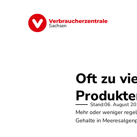
Direkt
zum
Inhalt
Vorsorge
Verträge
Geld & Versic
Sachsen
Oft zu vi
Produkte
Stand:
06. August 2
Mehr oder weniger regel
Gehalte in Meeresalgenp