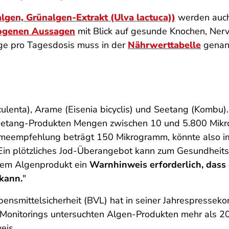
gen, Grünalgen-Extrakt (Ulva lactuca))
werden auc
ogenen Aussagen
mit Blick auf gesunde Knochen, Nerve
ge pro Tagesdosis muss in der
Nährwerttabelle
genan
culenta), Arame (Eisenia bicyclis) und Seetang (Kombu)
Seetang-Produkten Mengen zwischen 10 und 5.800 Mi
hmeempfehlung beträgt 150 Mikrogramm, könnte also i
 Ein plötzliches Jod-Überangebot kann zum Gesundheit
tem Algenprodukt ein
Warnhinweis erforderlich, dass
kann.
"
ensmittelsicherheit (BVL) hat in seiner Jahrespresse
Monitorings untersuchten Algen-Produkten mehr als 20
eis.