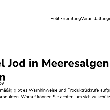
Politik
Beratung
Veranstaltung
herungen
Reise
Digitales
Energie & 
el Jod in Meeresalgen
n
026
mäßig gibt es Warnhinweise und Produktrückrufe aufg
rodukten. Worauf können Sie achten, um sich zu schüt