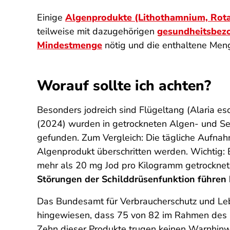
Einige
Algenprodukte (Lithothamnium, Rotal
teilweise mit dazugehörigen
gesundheitsbez
Mindestmenge
nötig und die enthaltene Men
Worauf sollte ich achten?
Besonders jodreich sind Flügeltang (Alaria es
(2024) wurden in getrockneten Algen- und 
gefunden. Zum Vergleich: Die tägliche Aufna
Algenprodukt überschritten werden. Wichtig:
mehr als 20 mg Jod pro Kilogramm getrockne
Störungen der Schilddrüsenfunktion führen 
Das Bundesamt für Verbraucherschutz und Leb
hingewiesen, dass 75 von 82 im Rahmen des 
Zehn dieser Produkte trugen keinen Warnhinw