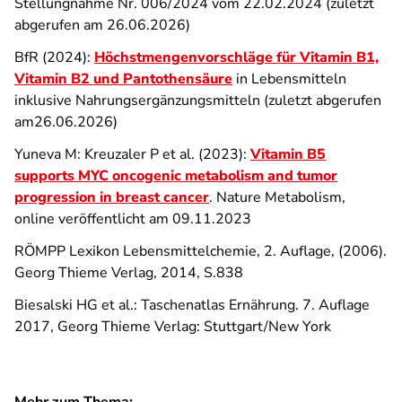
Stellungnahme Nr. 006/2024 vom 22.02.2024 (zuletzt
abgerufen am 26.06.2026)
BfR (2024):
Höchstmengenvorschläge für Vitamin B1,
Vitamin B2 und Pantothensäure
in Lebensmitteln
inklusive Nahrungsergänzungsmitteln (zuletzt abgerufen
am26.06.2026)
Yuneva M: Kreuzaler P et al. (2023):
Vitamin B5
supports MYC oncogenic metabolism and tumor
progression in breast cancer
. Nature Metabolism,
online veröffentlicht am 09.11.2023
RÖMPP Lexikon Lebensmittelchemie, 2. Auflage, (2006).
Georg Thieme Verlag, 2014, S.838
Biesalski HG et al.: Taschenatlas Ernährung. 7. Auflage
2017, Georg Thieme Verlag: Stuttgart/New York
Mehr zum Thema: