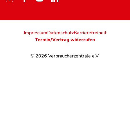
Impressum
Datenschutz
Barrierefreiheit
Termin/Vertrag widerrufen
© 2026
Verbraucherzentrale e.V.
@
@