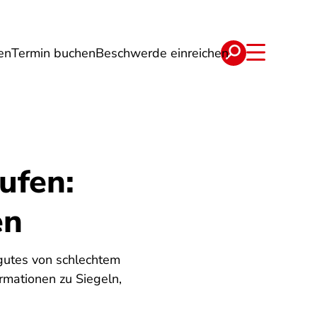
en
Termin buchen
Beschwerde einreichen
Wohnen
Lebensmittel & Ernährung
ufen:
en
 gutes von schlechtem
rmationen zu Siegeln,