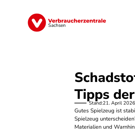
Direkt
zum
Inhalt
Vorsorge
Verträge
Geld & Versic
Sachsen
Schadsto
Tipps de
Stand:
21. April 202
Gutes Spielzeug ist stab
Spielzeug unterscheiden
Materialien und Warnhin