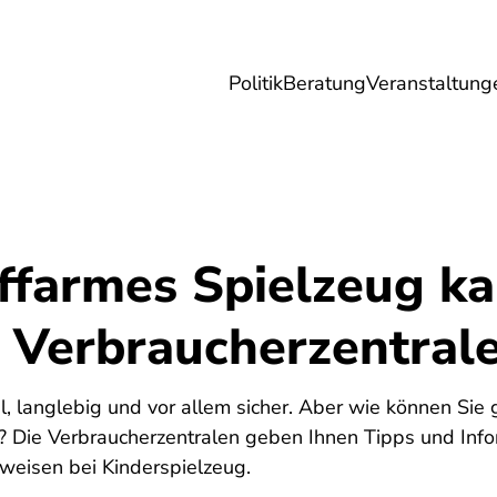
Politik
Beratung
Veranstaltung
herungen
Reise
Digitales
Energie & 
ffarmes Spielzeug ka
r Verbraucherzentral
6
il, langlebig und vor allem sicher. Aber wie können Sie
? Die Verbraucherzentralen geben Ihnen Tipps und Info
weisen bei Kinderspielzeug.