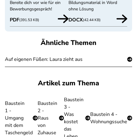
Bereite dich vor wie für ein
Bildungsmaterial in Word
Bewerbungsgespräch!
ohne Lösung
PDF
DOCX
(391.53 KB)
(42.44 KB)
Ähnliche Themen
Auf eigenen Füßen: Laura zieht aus
Artikel zum Thema
Baustein
Baustein
Baustein
3 -
1 -
2 -
Was
Baustein 4 -
Umgang
Raus
kostet
Wohnungssuche
mit dem
von
das
Taschengeld
Zuhause
Leben