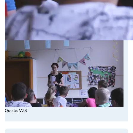
Quelle
:
VZS