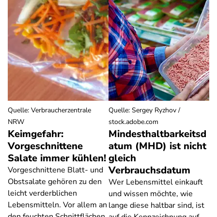
Quelle
:
Verbraucherzentrale
Quelle
:
Sergey Ryzhov /
NRW
stock.adobe.com
Keimgefahr:
Mindesthaltbarkeitsd
Vorgeschnittene
atum (MHD) ist nicht
Salate immer kühlen!
gleich
Verbrauchsdatum
Vorgeschnittene Blatt- und
Obstsalate gehören zu den
Wer Lebensmittel einkauft
leicht verderblichen
und wissen möchte, wie
Lebensmitteln. Vor allem an
lange diese haltbar sind, ist
den feuchten Schnittflächen