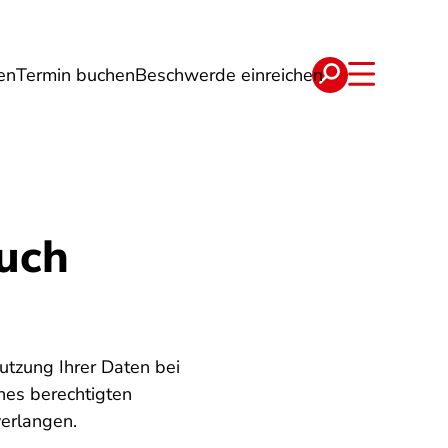
en
Termin buchen
Beschwerde einreichen
Wohnen
Lebensmittel & Ernährung
uch
Nutzung Ihrer Daten bei
es berechtigten
verlangen.