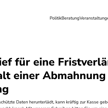
Politik
Beratung
Veranstaltung
herungen
Reise
Digitales
Energie & 
ef für eine Fristver
alt einer Abmahnun
ng
5
chützte Daten herunterlädt, kann kräftig zur Kasse geb