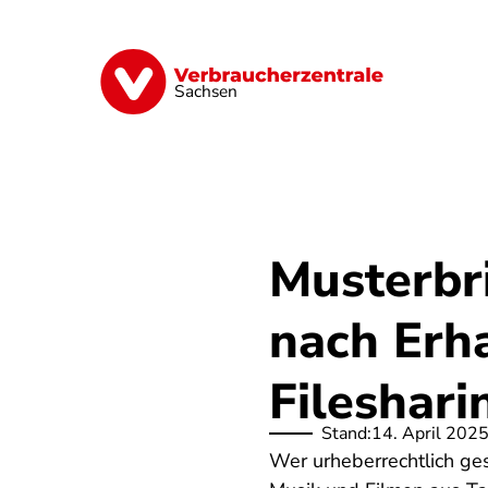
Direkt
zum
Inhalt
Vorsorge
Verträge
Geld & Versic
Sachsen
Musterbri
nach Erh
Fileshari
Stand:
14. April 202
Wer urheberrechtlich ges