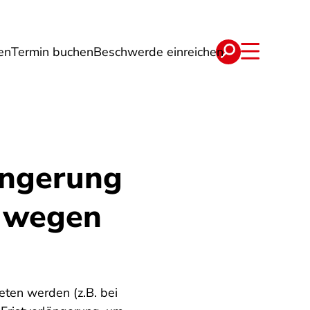
en
Termin buchen
Beschwerde einreichen
Wohnen
Lebensmittel & Ernährung
längerung
g wegen
eten werden (z.B. bei