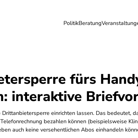
Politik
Beratung
Veranstaltung
herungen
Reise
Digitales
Energie & 
etersperre fürs Hand
n: interaktive Briefvo
e Drittanbietersperre einrichten lassen. Das bedeutet, d
Telefonrechnung bezahlen können (beispielsweise Klin
eben auch keine versehentlichen Abos einhandeln könn