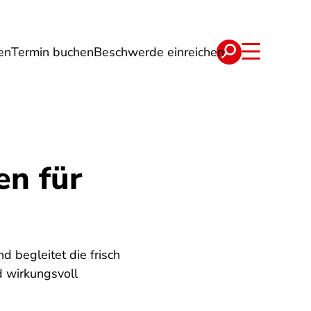
en
Termin buchen
Beschwerde einreichen
Wohnen
Lebensmittel & Ernährung
en für
d begleitet die frisch
d wirkungsvoll