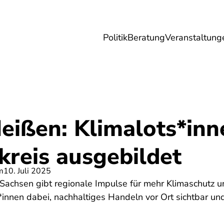
Politik
Beratung
Veranstaltung
herungen
Reise
Digitales
Energie & 
eißen: Klimalots*inn
kreis ausgebildet
m
10. Juli 2025
Sachsen gibt regionale Impulse für mehr Klimaschutz un
innen dabei, nachhaltiges Handeln vor Ort sichtbar un