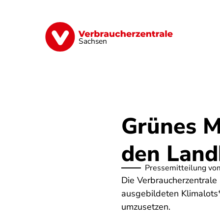
Direkt
zum
Inhalt
Vorsorge
Verträge
Geld & Versic
Sachsen
Grünes M
den Land
Pressemitteilung vo
Die Verbraucherzentrale 
ausgebildeten Klimalots*
umzusetzen.