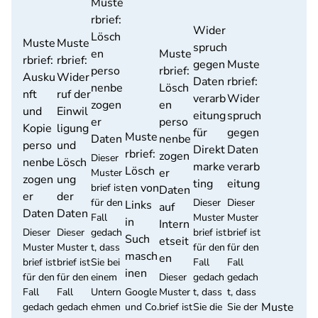
Muste
rbrief:
Wider
Lösch
Muste
Muste
spruch
en
Muste
rbrief:
rbrief:
gegen
Muste
perso
rbrief:
Ausku
Wider
Daten
rbrief:
nenbe
Lösch
nft
ruf der
verarb
Wider
zogen
en
und
Einwil
eitung
spruch
er
perso
Kopie
ligung
für
gegen
Muste
Daten
nenbe
perso
und
Direkt
Daten
rbrief:
zogen
Dieser
nenbe
Lösch
marke
verarb
Lösch
er
Muster
zogen
ung
ting
eitung
en von
brief ist
Daten
er
der
für den
Dieser
Dieser
Links
auf
Daten
Daten
Fall
Muster
Muster
in
Intern
Dieser
Dieser
gedach
brief ist
brief ist
Such
etseit
Muster
Muster
t, dass
für den
für den
masch
en
brief ist
brief ist
Sie bei
Fall
Fall
inen
für den
für den
einem
Dieser
gedach
gedach
Fall
Fall
Untern
Google
Muster
t, dass
t, dass
Muste
gedach
gedach
ehmen
und Co.
brief ist
Sie die
Sie der