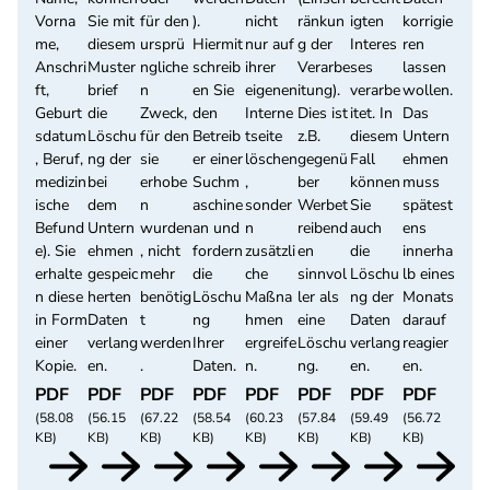
Vorna
Sie mit
für den
).
nicht
ränkun
igten
korrigie
me,
diesem
ursprü
Hiermit
nur auf
g der
Interes
ren
Anschri
Muster
ngliche
schreib
ihrer
Verarbe
ses
lassen
ft,
brief
n
en Sie
eigenen
itung).
verarbe
wollen.
Geburt
die
Zweck,
den
Interne
Dies ist
itet. In
Das
sdatum
Löschu
für den
Betreib
tseite
z.B.
diesem
Untern
, Beruf,
ng der
sie
er einer
löschen
gegenü
Fall
ehmen
medizin
bei
erhobe
Suchm
,
ber
können
muss
ische
dem
n
aschine
sonder
Werbet
Sie
spätest
Befund
Untern
wurden
an und
n
reibend
auch
ens
e). Sie
ehmen
, nicht
fordern
zusätzli
en
die
innerha
erhalte
gespeic
mehr
die
che
sinnvol
Löschu
lb eines
n diese
herten
benötig
Löschu
Maßna
ler als
ng der
Monats
in Form
Daten
t
ng
hmen
eine
Daten
darauf
einer
verlang
werden
Ihrer
ergreife
Löschu
verlang
reagier
Kopie.
en.
.
Daten.
n.
ng.
en.
en.
PDF
PDF
PDF
PDF
PDF
PDF
PDF
PDF
(58.08
(56.15
(67.22
(58.54
(60.23
(57.84
(59.49
(56.72
KB)
KB)
KB)
KB)
KB)
KB)
KB)
KB)