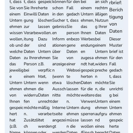
t, dass
t, dass
gespeic
können
für den
bei
an sich
rbrief:
Sie von
Sie Ihre
herte
schon
Fall
einem
rechtm
Berich
einem
Einwilli
Daten
in den
gedach
Untern
äßigen
tigung
Untern
gung
löschen
Sucher
t, dass
ehmen,
Nutzun
von
ehmen
zur
lassen
gebniss
Sie
das
g Ihrer
Daten
wissen
Verarbe
wollen.
en
person
Ihnen
Daten
wollen,
itung
Dazu
Inform
enbezo
Werbes
bei
Dieser
ob und
der
sind
ationen
gene
endung
einem
Muster
welche
Daten
Untern
über
Daten
en
Untern
brief ist
Daten
zu Ihrer
ehmen
Sie
von
zugesa
ehmen
für den
das
Person
z.B.
anzeige
einer
ndt hat,
widers
Fall
jeweilig
bei
verpflic
n
Websei
gespeic
preche
gedach
e
einem
htet,
(wenn
te
herten
n
t, dass
Untern
Untern
wenn
etwa
löschen
Daten
möchte
Sie
ehmen
ehmen
die
Aussch
lassen
für die
n, die
unrichti
von
widerru
Daten
nitte
möchte
weitere
das
g bei
Ihnen
fen
unrecht
der
n.
Verwen
Untern
einem
gespeic
möchte
mäßig
Interne
Untern
dung
ehmen
Untern
hert
n.
verarbe
tseite
ehmen
sperren
aufgru
ehmen
hat
Zusätzli
itet
angezei
müsse
lassen
nd
gespeic
(z.B.
ch
werden
gt
n die
wollen
eines
herte
Name,
können
oder
werden
Daten
(Einsch
berecht
Daten