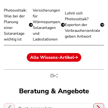
Photovoltaik:
Versicherungen
Lohnt sich
Was bei der
für
Photovoltaik?
Planung
Wärmepumpen,
Experten der
einer
Solaranlagen
Verbraucherzentrale
Solaranlage
und
geben Antwort
wichtig ist
Ladestationen
Alle Wissens-Artikel
Beratung & Angebote