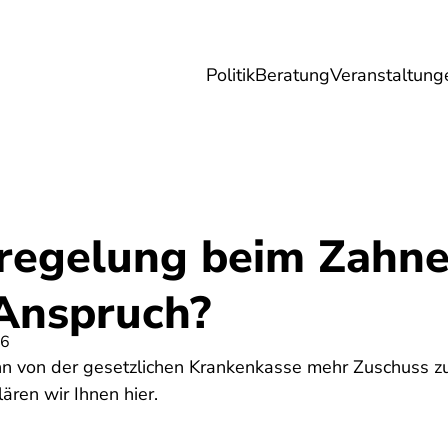
Politik
Beratung
Veranstaltung
herungen
Reise
Digitales
Energie & 
lregelung beim Zahne
Anspruch?
26
n von der gesetzlichen Krankenkasse mehr Zuschuss zu
lären wir Ihnen hier.