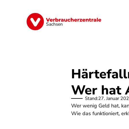
Direkt
zum
Inhalt
Vorsorge
Verträge
Geld & Versic
Sachsen
Härtefal
Wer hat 
Stand:
27. Januar 20
Wer wenig Geld hat, kan
Wie das funktioniert, erk