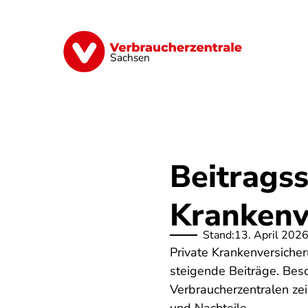
Direkt
zum
Inhalt
Vorsorge
Verträge
Geld & Versic
Sachsen
Beitragss
Krankenv
Stand:
13. April 202
Private Krankenversiche
steigende Beiträge. Beso
Verbraucherzentralen ze