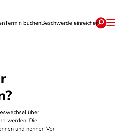
en
Termin buchen
Beschwerde einreichen
Wohnen
Lebensmittel & Ernährung
r
n?
reswechsel über
end werden. Die
 können und nennen Vor-