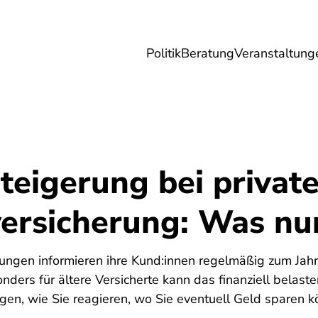
Politik
Beratung
Veranstaltung
herungen
Reise
Digitales
Energie & 
teigerung bei private
ersicherung: Was nu
6
rungen informieren ihre Kund:innen regelmäßig zum Jah
nders für ältere Versicherte kann das finanziell belast
igen, wie Sie reagieren, wo Sie eventuell Geld sparen