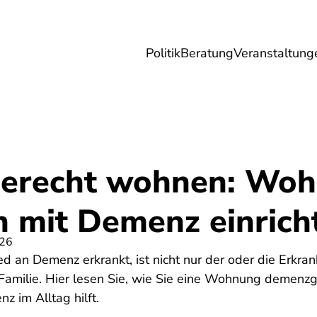
Politik
Beratung
Veranstaltung
herungen
Reise
Digitales
Energie & 
erecht wohnen: Woh
 mit Demenz einrich
026
d an Demenz erkrankt, ist nicht nur der oder die Erkran
Familie. Hier lesen Sie, wie Sie eine Wohnung demenzg
 im Alltag hilft.