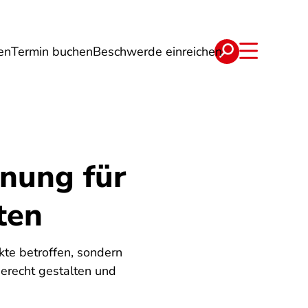
en
Termin buchen
Beschwerde einreichen
Wohnen
Lebensmittel & Ernährung
nung für
ten
kte betroffen, sondern
erecht gestalten und