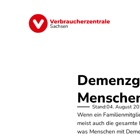
Direkt
zum
Inhalt
Vorsorge
Verträge
Geld & Versic
Sachsen
Demenzg
Menschen
Stand:
04. August 2
Wenn ein Familienmitglie
meist auch die gesamte 
was Menschen mit Demenz