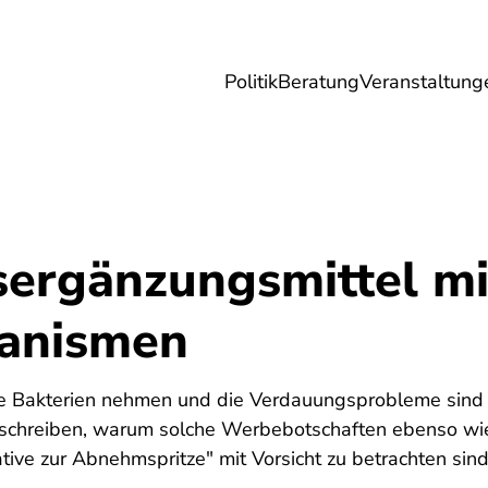
Politik
Beratung
Veranstaltung
herungen
Reise
Digitales
Energie & 
ergänzungsmittel mi
anismen
6
lle Bakterien nehmen und die Verdauungsprobleme sind
schreiben, warum solche Werbebotschaften ebenso wie
ive zur Abnehmspritze" mit Vorsicht zu betrachten sind