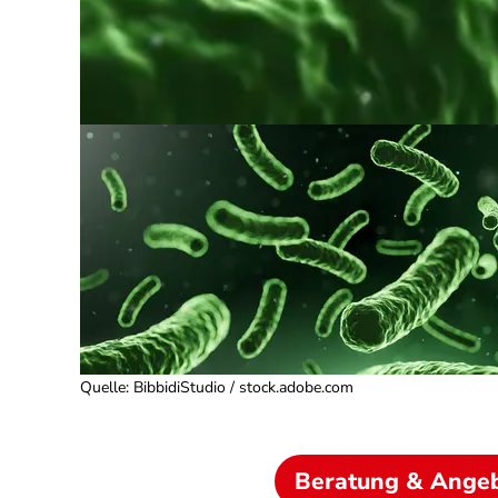
Quelle
:
BibbidiStudio / stock.adobe.com
Beratung & Ange