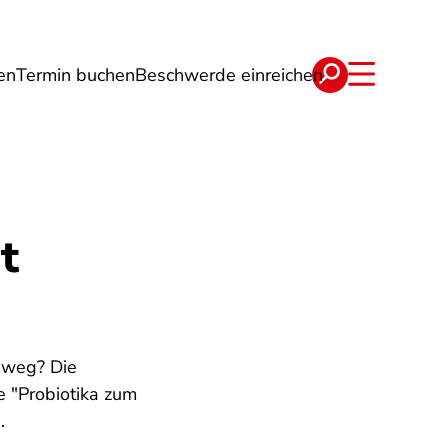
en
Termin buchen
Beschwerde einreichen
Wohnen
Lebensmittel & Ernährung
t
 weg? Die
 "Probiotika zum
.