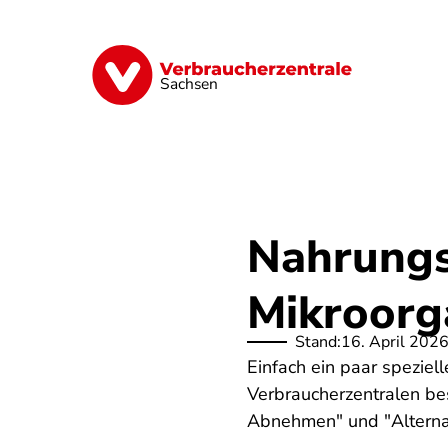
Direkt
zum
Inhalt
Vorsorge
Verträge
Geld & Versic
Sachsen
Nahrungs
Mikroorg
Stand:
16. April 202
Einfach ein paar spezie
Verbraucherzentralen be
Abnehmen" und "Alternat