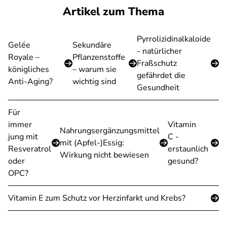
Artikel zum Thema
Pyrrolizidinalkaloide
Gelée
Sekundäre
- natürlicher
Royale –
Pflanzenstoffe
Fraßschutz
königliches
– warum sie
gefährdet die
Anti-Aging?
wichtig sind
Gesundheit
Für
immer
Vitamin
Nahrungsergänzungsmittel
jung mit
C -
mit (Apfel-)Essig:
Resveratrol
erstaunlich
Wirkung nicht bewiesen
oder
gesund?
OPC?
Vitamin E zum Schutz vor Herzinfarkt und Krebs?