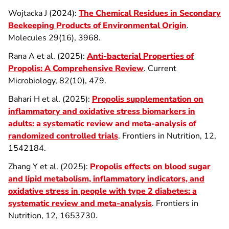
Wojtacka J (2024):
The Chemical Residues in Secondary
Beekeeping Products of Environmental Origin
.
Molecules 29(16), 3968.
Rana A et al. (2025):
Anti-bacterial Properties of
Propolis: A Comprehensive Review
. Current
Microbiology, 82(10), 479.
Bahari H et al. (2025):
Propolis supplementation on
inflammatory and oxidative stress biomarkers in
adults: a systematic review and meta-analysis of
randomized controlled trials
. Frontiers in Nutrition, 12,
1542184.
Zhang Y et al. (2025):
Propolis effects on blood sugar
and lipid metabolism, inflammatory indicators, and
oxidative stress in people with type 2 diabetes: a
systematic review and meta-analysis
. Frontiers in
Nutrition, 12, 1653730.