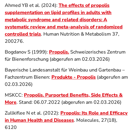
Ahmed YB et al. (2024):
The effects of propolis
supplementation on lipid profiles in adults with
metabolic syndrome and related disorders: A
systematic review and meta-analysis of randomized
controlled trials
. Human Nutrition & Metabolism 37,
200276.
Bogdanov S (1999):
Propolis.
Schweizerisches Zentrum
für Bienenforschung (abgerufen am 02.03.2026)
Bayerische Landesanstalt für Weinbau und Gartenbau –
Fachzentrum Bienen:
Produkte - Propolis
(abgerufen am
02.03.2026)
MSKCC:
Propolis.
Purported Benefits, Side Effects &
More
. Stand: 06.07.2022
(abgerufen am 02.03.2026)
Zullkiflee N et al. (2022):
Propolis: Its Role and Efficacy
in Human Health and Diseases
. Molecules, 27(18),
6120