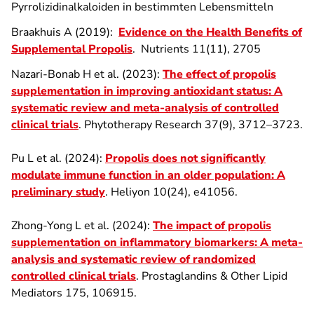
Pyrrolizidinalkaloiden in bestimmten Lebensmitteln
Braakhuis A (2019):
Evidence on the Health Benefits of
Supplemental Propolis
. Nutrients 11(11), 2705
Nazari-Bonab H et al. (2023):
The effect of propolis
supplementation in improving antioxidant status: A
systematic review and meta-analysis of controlled
clinical trials
. Phytotherapy Research 37(9), 3712–3723.
Pu L et al. (2024):
Propolis does not significantly
modulate immune function in an older population: A
preliminary study
. Heliyon 10(24), e41056.
Zhong-Yong L et al. (2024):
The impact of propolis
supplementation on inflammatory biomarkers: A meta-
analysis and systematic review of randomized
controlled clinical trials
. Prostaglandins & Other Lipid
Mediators 175, 106915.