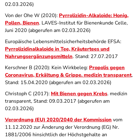
02.03.2026
)
Von der Ohe W (2020):
Pyrrolizidin-Alkaloide: Honig,
Pollen, Bienen
. LAVES-Institut für Bienenkunde Celle,
Juni 2020
(abgerufen am 02.03.2026
)
Europäische Lebensmittelsicherheitsbehörde EFSA:
Pyrrolizidinalkaloide in Tee, Kräutertees und
Nahrungsergänzungsmitteln
. Stand: 27.07.2017
Kerschner B (2020): Kein Wirkbeleg:
Propolis gegen
Coronavirus, Erkältung & Grippe. medizin transparent
,
Stand: 15.04.2020
(abgerufen am 02.03.2026)
Christoph C (2017):
Mit Bienen gegen Krebs
. medizin
transparent, Stand: 09.03.2017
(abgerufen am
02.03.2026)
Verordnung (EU) 2020/2040 der Kommission
vom
11.12.2020 zur Änderung der Verordnung (EG) Nr.
1881/2006 hinsichtlich der Höchstgehalte an