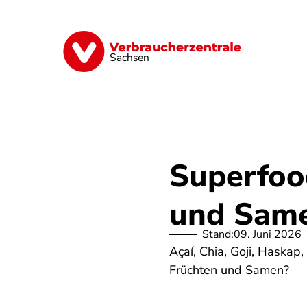
Direkt
zum
Inhalt
Vorsorge
Verträge
Geld & Versic
Sachsen
Superfoo
und Sam
Stand:
09. Juni 2026
Açaí, Chia, Goji, Haskap
Früchten und Samen?