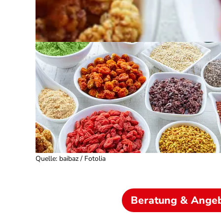
Quelle
:
baibaz / Fotolia
Beratung & Ange