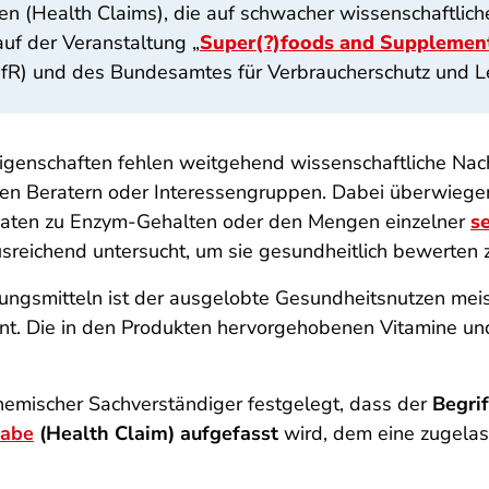
n (Health Claims), die auf schwacher wissenschaftlich
auf der Veranstaltung „
Super(?)foods and Supplement
BfR) und des Bundesamtes für Verbraucherschutz und Le
igenschaften fehlen weitgehend wissenschaftliche Na
en Beratern oder Interessengruppen. Dabei überwiege
te Daten zu Enzym-Gehalten oder den Mengen einzelner
s
ausreichend untersucht, um sie gesundheitlich bewerten 
ngsmitteln ist der ausgelobte Gesundheits­nutzen meis
. Die in den Produkten hervorgehobenen Vitamine und M
hemischer Sachverständiger festgelegt, dass der
Begri
gabe
(Health Claim) aufgefasst
wird, dem eine zugela