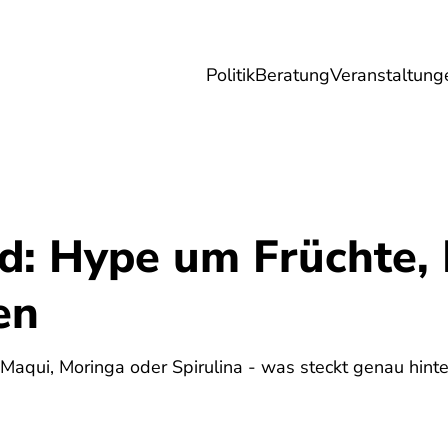
Politik
Beratung
Veranstaltung
herungen
Reise
Digitales
Energie & 
d: Hype um Früchte, 
en
, Maqui, Moringa oder Spirulina - was steckt genau hint