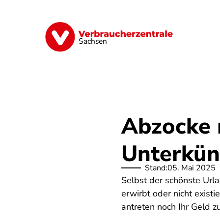
Direkt
zum
Inhalt
Vorsorge
Verträge
Geld & Versic
Sachsen
Abzocke 
Unterkün
Stand:
05. Mai 2025
Selbst der schönste Url
erwirbt oder nicht exist
antreten noch Ihr Geld 