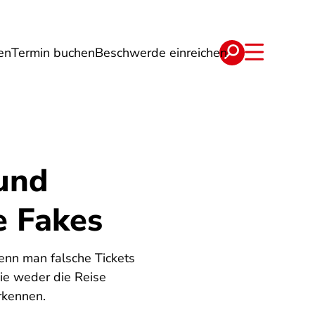
en
Termin buchen
Beschwerde einreichen
Wohnen
Lebensmittel & Ernährung
 und
e Fakes
enn man falsche Tickets
Sie weder die Reise
rkennen.