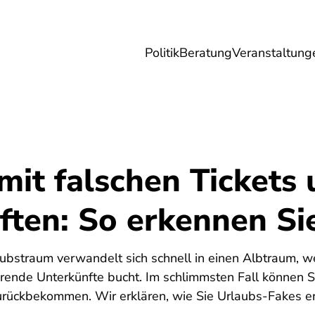
Politik
Beratung
Veranstaltung
herungen
Reise
Digitales
Energie & 
mit falschen Tickets
ften: So erkennen Si
aubstraum verwandelt sich schnell in einen Albtraum, w
ierende Unterkünfte bucht. Im schlimmsten Fall können 
zurückbekommen. Wir erklären, wie Sie Urlaubs-Fakes e