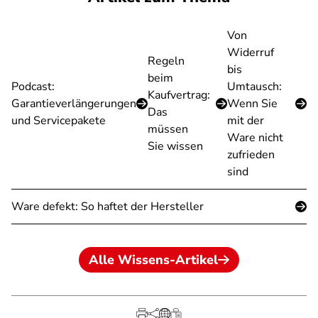
Von
Widerruf
Regeln
bis
beim
Podcast:
Umtausch:
Kaufvertrag:
Garantieverlängerungen
Wenn Sie
Das
und Servicepakete
mit der
müssen
Ware nicht
Sie wissen
zufrieden
sind
Ware defekt: So haftet der Hersteller
Alle Wissens-Artikel