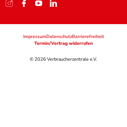
Impressum
Datenschutz
Barrierefreiheit
Termin/Vertrag widerrufen
© 2026
Verbraucherzentrale e.V.
@
@