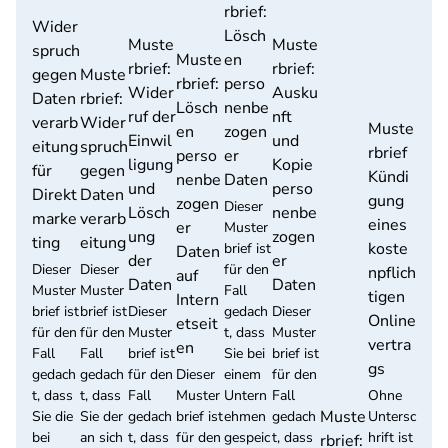
rbrief:
Wider
Lösch
Muste
Muste
spruch
Muste
en
rbrief:
rbrief:
gegen
Muste
rbrief:
perso
Wider
Ausku
Daten
rbrief:
Lösch
nenbe
ruf der
nft
verarb
Wider
Muste
en
zogen
Einwil
und
eitung
spruch
rbrief
perso
er
ligung
Kopie
für
gegen
Kündi
nenbe
Daten
und
perso
Direkt
Daten
gung
zogen
Dieser
Lösch
nenbe
marke
verarb
eines
er
Muster
ung
zogen
ting
eitung
koste
brief ist
Daten
der
er
Dieser
Dieser
für den
npflich
auf
Daten
Daten
Muster
Muster
Fall
tigen
Intern
brief ist
brief ist
Dieser
gedach
Dieser
Online
etseit
für den
für den
Muster
t, dass
Muster
vertra
en
Fall
Fall
brief ist
Sie bei
brief ist
gs
gedach
gedach
für den
Dieser
einem
für den
t, dass
t, dass
Fall
Muster
Untern
Fall
Ohne
Muste
Sie die
Sie der
gedach
brief ist
ehmen
gedach
Untersc
bei
an sich
t, dass
für den
gespeic
t, dass
hrift ist
rbrief: