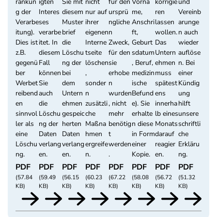
ränkun
igten
Sie mit
nicht
für den
Vorna
korrigie
und
g der
Interes
diesem
nur auf
ursprü
me,
ren
Vereinb
Verarbe
ses
Muster
ihrer
ngliche
Anschri
lassen
arunge
itung).
verarbe
brief
eigenen
n
ft,
wollen.
n auch
Dies ist
itet. In
die
Interne
Zweck,
Geburt
Das
wieder
z.B.
diesem
Löschu
tseite
für den
sdatum
Untern
auflöse
gegenü
Fall
ng der
löschen
sie
, Beruf,
ehmen
n. Bei
ber
können
bei
,
erhobe
medizin
muss
einer
Werbet
Sie
dem
sonder
n
ische
spätest
Kündig
reibend
auch
Untern
n
wurden
Befund
ens
ung
en
die
ehmen
zusätzli
, nicht
e). Sie
innerha
hilft
sinnvol
Löschu
gespeic
che
mehr
erhalte
lb eines
unsere
ler als
ng der
herten
Maßna
benötig
n diese
Monats
schriftli
eine
Daten
Daten
hmen
t
in Form
darauf
che
Löschu
verlang
verlang
ergreife
werden
einer
reagier
Erkläru
ng.
en.
en.
n.
.
Kopie.
en.
ng.
PDF
PDF
PDF
PDF
PDF
PDF
PDF
PDF
(57.84
(59.49
(56.15
(60.23
(67.22
(58.08
(56.72
(51.32
KB)
KB)
KB)
KB)
KB)
KB)
KB)
KB)