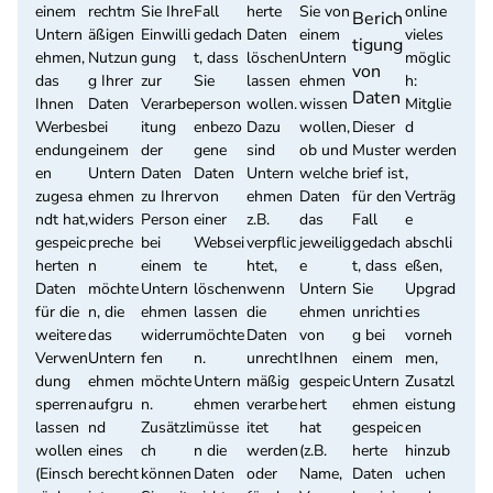
einem
rechtm
Sie Ihre
Fall
herte
Sie von
online
Berich
Untern
äßigen
Einwilli
gedach
Daten
einem
vieles
tigung
ehmen,
Nutzun
gung
t, dass
löschen
Untern
möglic
von
das
g Ihrer
zur
Sie
lassen
ehmen
h:
Daten
Ihnen
Daten
Verarbe
person
wollen.
wissen
Mitglie
Werbes
bei
itung
enbezo
Dazu
wollen,
Dieser
d
endung
einem
der
gene
sind
ob und
Muster
werden
en
Untern
Daten
Daten
Untern
welche
brief ist
,
zugesa
ehmen
zu Ihrer
von
ehmen
Daten
für den
Verträg
ndt hat,
widers
Person
einer
z.B.
das
Fall
e
gespeic
preche
bei
Websei
verpflic
jeweilig
gedach
abschli
herten
n
einem
te
htet,
e
t, dass
eßen,
Daten
möchte
Untern
löschen
wenn
Untern
Sie
Upgrad
für die
n, die
ehmen
lassen
die
ehmen
unrichti
es
weitere
das
widerru
möchte
Daten
von
g bei
vorneh
Verwen
Untern
fen
n.
unrecht
Ihnen
einem
men,
dung
ehmen
möchte
Untern
mäßig
gespeic
Untern
Zusatzl
sperren
aufgru
n.
ehmen
verarbe
hert
ehmen
eistung
lassen
nd
Zusätzli
müsse
itet
hat
gespeic
en
wollen
eines
ch
n die
werden
(z.B.
herte
hinzub
(Einsch
berecht
können
Daten
oder
Name,
Daten
uchen