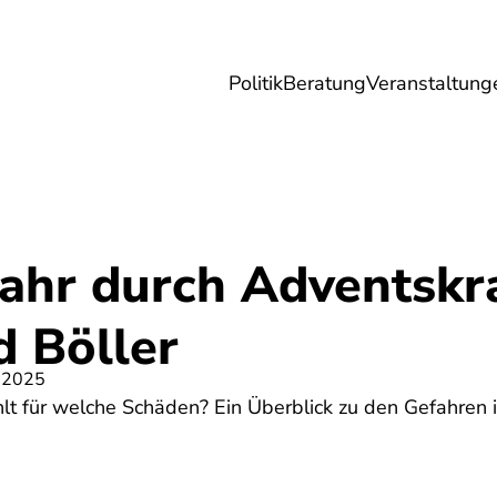
Politik
Beratung
Veranstaltung
herungen
Reise
Digitales
Energie & 
ahr durch Adventskr
 Böller
 2025
lt für welche Schäden? Ein Überblick zu den Gefahren 