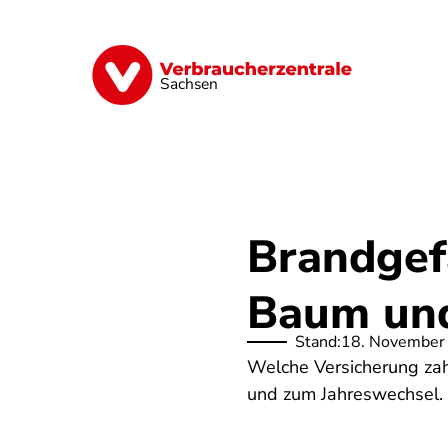
Direkt
zum
Inhalt
Vorsorge
Verträge
Geld & Versic
Sachsen
Brandgef
Baum und
Stand:
18. November
Welche Versicherung zah
und zum Jahreswechsel.