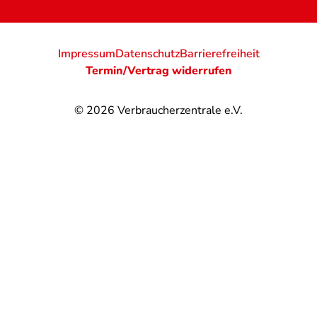
Impressum
Datenschutz
Barrierefreiheit
Termin/Vertrag widerrufen
© 2026
Verbraucherzentrale e.V.
@
@