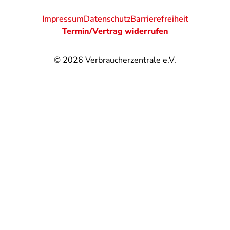
Impressum
Datenschutz
Barrierefreiheit
Termin/Vertrag widerrufen
© 2026
Verbraucherzentrale e.V.
@
@