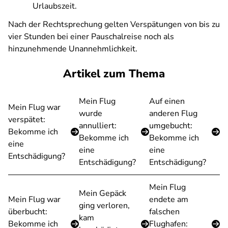
Urlaubszeit.
Nach der Rechtsprechung gelten Verspätungen von bis zu
vier Stunden bei einer Pauschalreise noch als
hinzunehmende Unannehmlichkeit.
Artikel zum Thema
Mein Flug
Auf einen
Mein Flug war
wurde
anderen Flug
verspätet:
annulliert:
umgebucht:
Bekomme ich
Bekomme ich
Bekomme ich
eine
eine
eine
Entschädigung?
Entschädigung?
Entschädigung?
Mein Flug
Mein Gepäck
Mein Flug war
endete am
ging verloren,
überbucht:
falschen
kam
Bekomme ich
Flughafen: