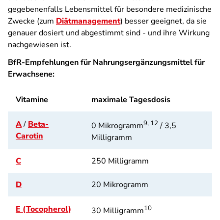
gegebenenfalls Lebensmittel für besondere medizinische
Zwecke (zum
Diätmanagement
) besser geeignet, da sie
genauer dosiert und abgestimmt sind - und ihre Wirkung
nachgewiesen ist.
BfR-Empfehlungen für Nahrungsergänzungsmittel für
Erwachsene:
Vitamine
maximale Tagesdosis
A
/
Beta-
9, 12
0 Mikrogramm
/ 3,5
Carotin
Milligramm
C
250 Milligramm
D
20 Mikrogramm
E (Tocopherol)
10
30 Milligramm