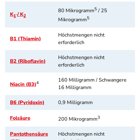
5
80 Mikrogramm
/ 25
K
/ K
1
2
5
Mikrogramm
Höchstmengen nicht
B1 (Thiamin)
erforderlich
Höchstmengen nicht
B2 (Riboflavin)
erforderlich
160 Milligramm / Schwangere
4
Niacin (B3)
16 Milligramm
B6 (Pyridoxin)
0,9 Milligramm
Folsäure
3
200 Mikrogramm
Pantothensäure
Höchstmengen nicht