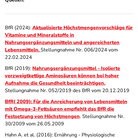
BfR (2024):
Aktualisierte Höchstmengenvorschläge für
Vitamine und Mineralstoffe in
Nahrungsergänzungsmitteln und angereicherten
Lebensmitteln
.
Stellungnahme Nr. 006/2024 vom
22.02.2024
BfR (2019):
Nahrungsergänzungsmittel - Isolierte
verzweigtkettige Aminosäuren können bei hoher
Aufnahme die Gesundheit beeinträchtigen.
Stellungnahme Nr. 052/2019 des BfR vom 20.12.2019
BfR( 2009): Für die Anreicherung von Lebensmitteln
mit Omega-3-Fettsäuren empfiehlt das BfR die
Festsetzung von Höchstmengen
. Stellungnahme Nr.
30/2009 vom 26.05.2009
Hahn A. et al. (2016): Ernährung - Physiologische